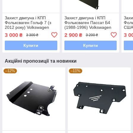
Захист двигуна і КПП
Захист двигуна і КПП
Захи
Фольксваген Гольф 7 (з
Фольксваген Пассат Б4
Фоль
2012 року) Volkswagen
(1988-1996) Volkswagen
США 
Golf 7 EU крім Webasto
Passat В4
Volk
3 000
2 900
3 0
₴
₴
3 300 ₴
3 200 ₴
Купити
Купити
Акційні пропозиції та новинки
–12%
–11%