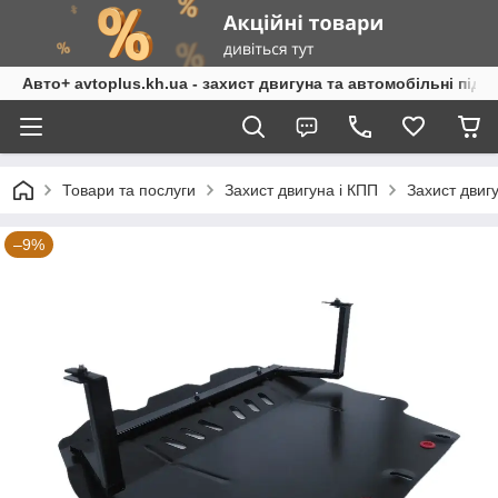
Авто+ avtoplus.kh.ua - захист двигуна та автомобільні підк
Товари та послуги
Захист двигуна і КПП
Захист двиг
–9%