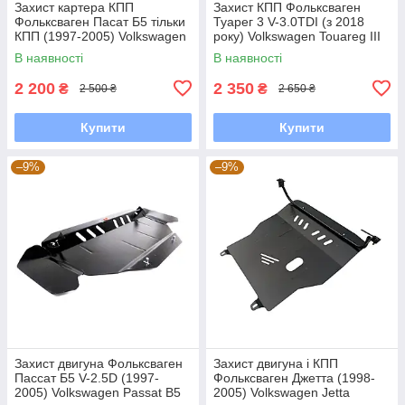
Захист картера КПП
Захист КПП Фольксваген
Фольксваген Пасат Б5 тільки
Туарег 3 V-3.0TDI (з 2018
КПП (1997-2005) Volkswagen
року) Volkswagen Touareg III
Passat В5
В наявності
В наявності
2 200
2 350
₴
₴
2 500 ₴
2 650 ₴
Купити
Купити
–9%
–9%
Захист двигуна Фольксваген
Захист двигуна і КПП
Пассат Б5 V-2.5D (1997-
Фольксваген Джетта (1998-
2005) Volkswagen Passat B5
2005) Volkswagen Jetta