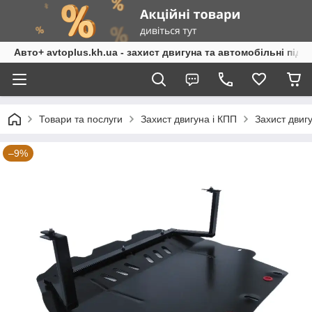
Авто+ avtoplus.kh.ua - захист двигуна та автомобільні підк
Товари та послуги
Захист двигуна і КПП
Захист двиг
–9%