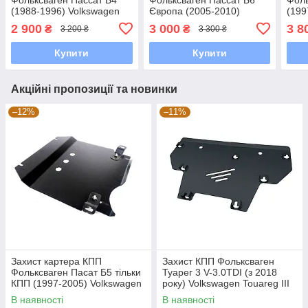
(1988-1996) Volkswagen
Європа (2005-2010)
(199
Passat В4
Volkswagen Passat В6 EU
Pass
2 900
3 000
3 8
₴
₴
3 200 ₴
3 300 ₴
Купити
Купити
Акційні пропозиції та новинки
–12%
–11%
Захист картера КПП
Захист КПП Фольксваген
Фольксваген Пасат Б5 тільки
Туарег 3 V-3.0TDI (з 2018
КПП (1997-2005) Volkswagen
року) Volkswagen Touareg III
Passat В5
В наявності
В наявності