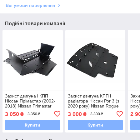
Всі умови повернення
Подібні товари компанії
Захист двигуна і КПП
Захист двигуна КПП і
Захи
Ніссан Прімастар (2002-
радіатора Ніссан Рог 3 (з
Нісс
2018) Nissan Primastar
2020 року) Nissan Rogue
року
X83
III (Т33)
3 050
3 000
2 9
₴
₴
3 350 ₴
3 300 ₴
Купити
Купити