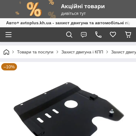
Авто+ avtoplus.kh.ua - захист двигуна та автомобільні підк
Товари та послуги
Захист двигуна і КПП
Захист двиг
–10%