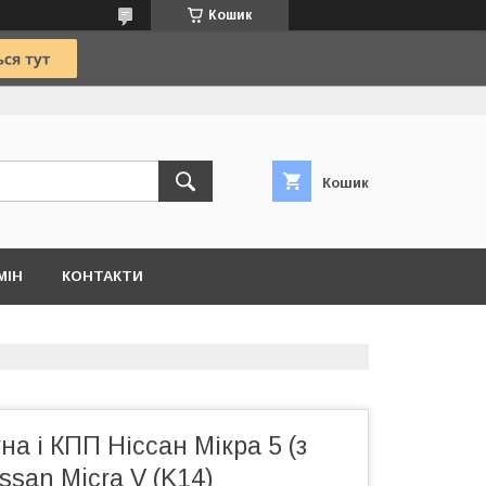
Кошик
Кошик
МІН
КОНТАКТИ
на і КПП Ніссан Мікра 5 (з
ssan Micra V (K14)