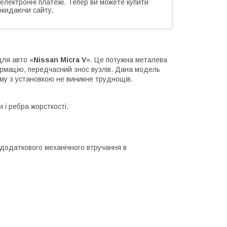
 електронні платежі. Тепер ви можете купити
окидаючи сайту.
для авто «
Nissan Micra V
». Це потужна металева
ормацію, передчасний знос вузлів. Дана модель
му з установкою не виникне труднощів.
и і ребра жорсткості.
 додаткового механічного втручання в