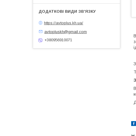
https://avtoplus.kh.ua/
avtopluskh@gmail.com
В
+380956910071
з
і
З
Т
В
к
Д