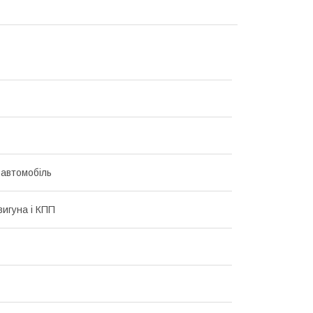
 автомобіль
вигуна і КПП