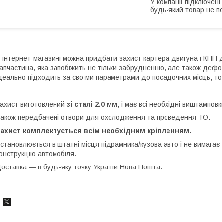
У компанії підключені
будь-який товар не п
 інтернет-магазині можна придбати захист картера двигуна і КПП 
апчастина, яка запобіжить не тільки забрудненню, але також деф
деально підходить за своїми параметрами до посадочних місць, то
ахист виготовлений
зі сталі 2.0 мм
, і має всі необхідні виштамповк
акож передбачені отвори для охолодження та проведення ТО.
Захист комплектується всім необхідним кріпленням.
становлюється в штатні місця підрамника/кузова авто і не вимагає
онструкцію автомобіля.
оставка ― в будь-яку точку України Нова Пошта.