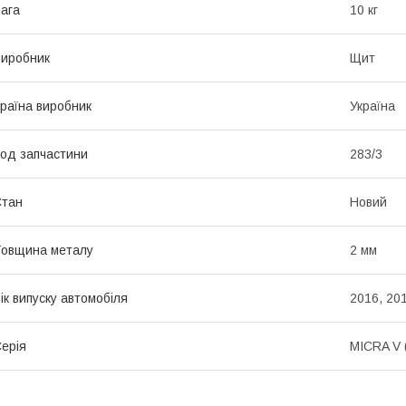
ага
10 кг
иробник
Щит
раїна виробник
Україна
од запчастини
283/3
Стан
Новий
овщина металу
2 мм
ік випуску автомобіля
2016, 201
ерія
MICRA V 