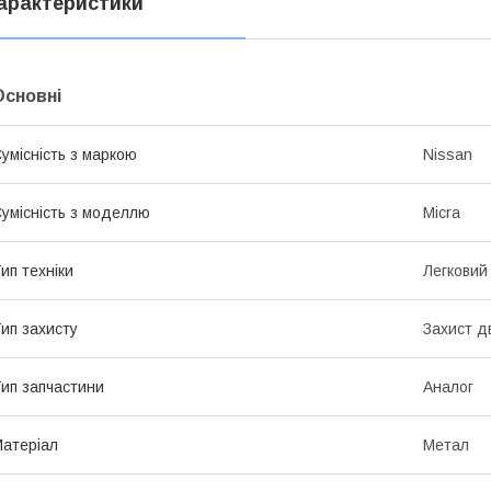
арактеристики
Основні
умісність з маркою
Nissan
умісність з моделлю
Micra
ип техніки
Легковий
ип захисту
Захист д
ип запчастини
Аналог
атеріал
Метал