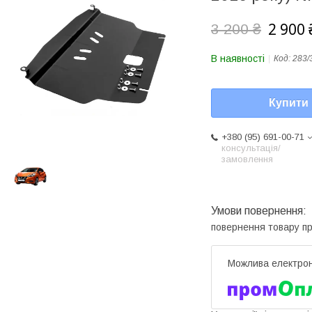
2 900 
3 200 ₴
В наявності
Код:
283/
Купити
+380 (95) 691-00-71
консультація/
замовлення
повернення товару п