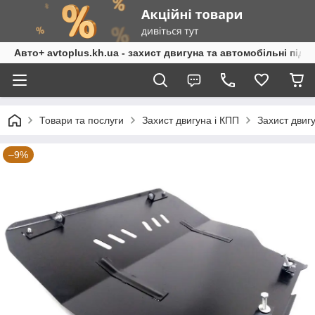
Авто+ avtoplus.kh.ua - захист двигуна та автомобільні підк
Товари та послуги
Захист двигуна і КПП
Захист двиг
–9%