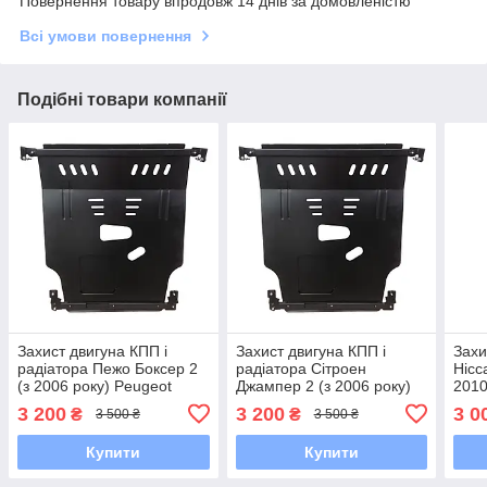
Повернення товару впродовж 14 днів за домовленістю
Всі умови повернення
Подібні товари компанії
Захист двигуна КПП і
Захист двигуна КПП і
Захи
радіатора Пежо Боксер 2
радіатора Сітроен
Нісс
(з 2006 року) Peugeot
Джампер 2 (з 2006 року)
2010
Boxer II
Citroen Jumper II
3 200
3 200
3 0
₴
₴
3 500 ₴
3 500 ₴
Купити
Купити