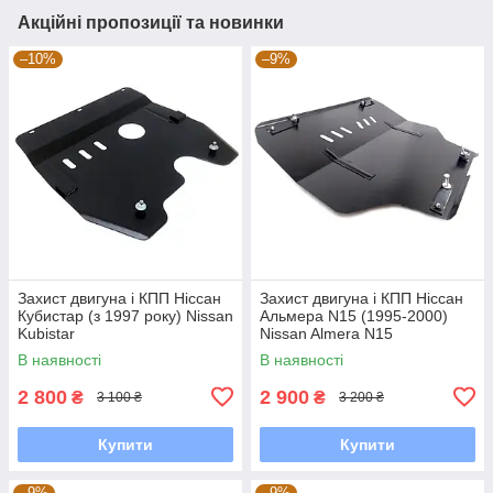
Акційні пропозиції та новинки
–10%
–9%
Захист двигуна і КПП Ніссан
Захист двигуна і КПП Ніссан
Кубистар (з 1997 року) Nissan
Альмера N15 (1995-2000)
Kubistar
Nissan Almera N15
В наявності
В наявності
2 800
2 900
₴
₴
3 100 ₴
3 200 ₴
Купити
Купити
–9%
–9%