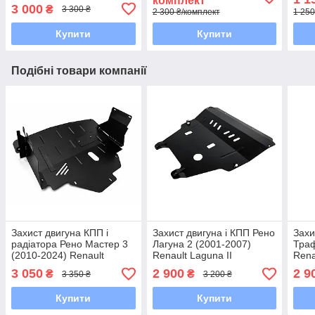
комплект
3 000
₴
3 300 ₴
2 300 ₴/комплект
1 250
Купити
Купити
Подібні товари компанії
Захист двигуна КПП і
Захист двигуна і КПП Рено
Захи
радіатора Рено Мастер 3
Лагуна 2 (2001-2007)
Траф
(2010-2024) Renault
Renault Laguna II
Renau
Master III
3 050
2 900
2 9
₴
₴
3 350 ₴
3 200 ₴
Купити
Купити