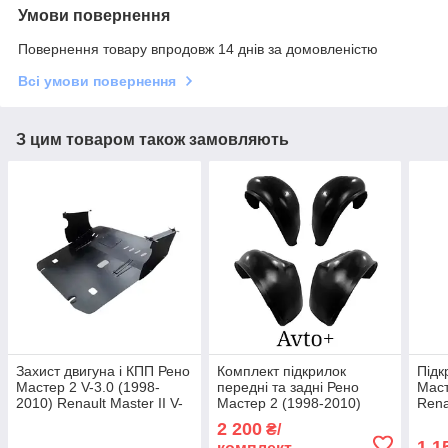
Умови повернення
Повернення товару впродовж 14 днів за домовленістю
Всі умови повернення
З цим товаром також замовляють
Захист двигуна і КПП Рено
Комплект підкрилок
Підк
Мастер 2 V-3.0 (1998-
передні та задні Рено
Маст
2010) Renault Master II V-
Мастер 2 (1998-2010)
Rena
3.0
Renault Master 2
2 200
₴/
1 1