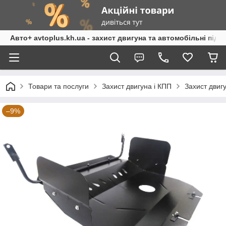
Авто+ avtoplus.kh.ua - захист двигуна та автомобільні підк
Товари та послуги
Захист двигуна і КПП
Захист двигу
–9%