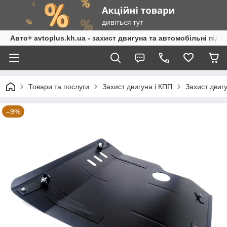
Авто+ avtoplus.kh.ua - захист двигуна та автомобільні підк
Товари та послуги
Захист двигуна і КПП
Захист двиг
–9%