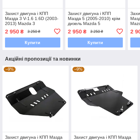
Захист двигуна і КПП
Захист двигуна і КПП
Захи
Мазда 3 V-1.6 1.6D (2003-
Мазда 5 (2005-2010) крім
Мазд
2013) Mazda 3
дизель Mazda 5
Maz
2 950
2 950
2 9
₴
₴
3 250 ₴
3 250 ₴
Купити
Купити
Акційні пропозиції та новинки
–9%
–9%
Захист двигуна і КПП Мазда
Захист двигуна і КПП Мазда