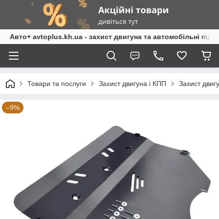
Авто+ avtoplus.kh.ua - захист двигуна та автомобільні підк
Товари та послуги
Захист двигуна і КПП
Захист двиг
–9%