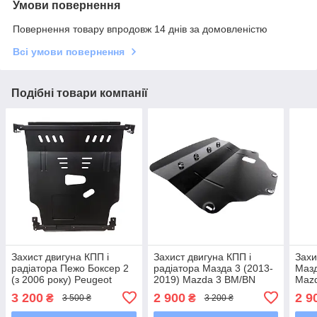
Умови повернення
Повернення товару впродовж 14 днів за домовленістю
Всі умови повернення
Подібні товари компанії
Захист двигуна КПП і
Захист двигуна КПП і
Захи
радіатора Пежо Боксер 2
радіатора Мазда 3 (2013-
Мазд
(з 2006 року) Peugeot
2019) Mazda 3 BM/BN
Maz
Boxer II
3 200
2 900
2 9
₴
₴
3 500 ₴
3 200 ₴