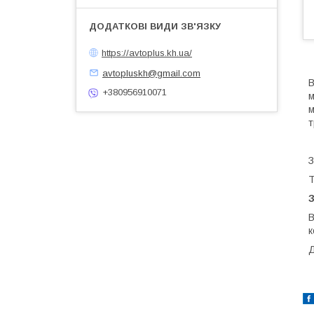
https://avtoplus.kh.ua/
avtopluskh@gmail.com
В
+380956910071
м
м
т
З
Т
В
к
Д