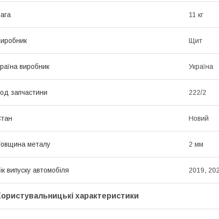
ага
11 кг
иробник
Щит
раїна виробник
Україна
од запчастини
222/2
Стан
Новий
овщина металу
2 мм
ік випуску автомобіля
2019, 20
Користувальницькі характеристики