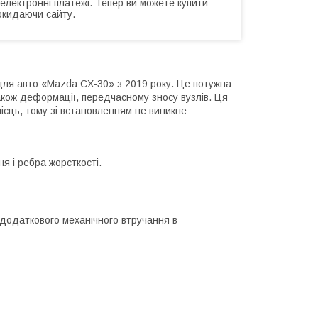
 електронні платежі. Тепер ви можете купити
окидаючи сайту.
для авто «Mazda CX-30» з 2019 року. Це потужна
акож деформації, передчасному зносу вузлів. Ця
сць, тому зі встановленням не виникне
ня і ребра жорсткості.
 додаткового механічного втручання в