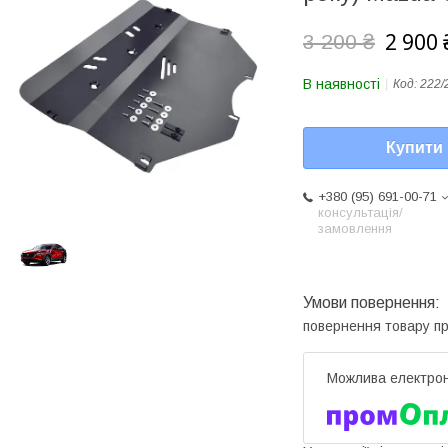
2 900 
3 200 ₴
В наявності
Код:
222/
Купити
+380 (95) 691-00-71
консультація/
замовлення
повернення товару п