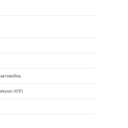
 автомобіль
вигуна і КПП