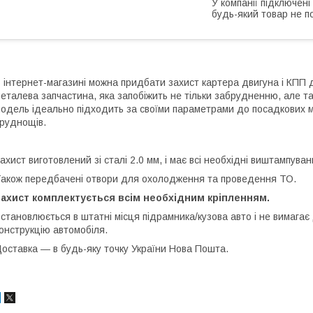
У компанії підключені
будь-який товар не п
 інтернет-магазині можна придбати захист картера двигуна і КПП 
еталева запчастина, яка запобіжить не тільки забрудненню, але т
одель ідеально підходить за своїми параметрами до посадкових мі
руднощів.
ахист виготовлений зі сталі 2.0 мм, і має всі необхідні виштампуван
акож передбачені отвори для охолодження та проведення ТО.
Захист комплектується всім необхідним кріпленням.
становлюється в штатні місця підрамника/кузова авто і не вимагає
онструкцію автомобіля.
оставка ― в будь-яку точку України Нова Пошта.