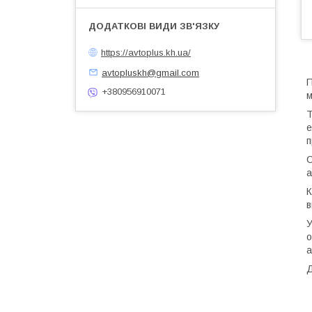
https://avtoplus.kh.ua/
avtopluskh@gmail.com
П
+380956910071
м
Т
е
п
С
а
К
в
У
о
а
Д