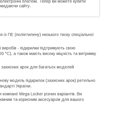
 електронні платежі. Тепер ви можете купити
окидаючи сайту.
я із ПЕ (поліетилену) низького тиску спеціальної
 виробів - підкрилки підтримують свою
0 °С), а також мають високу міцність та витримку
і захисних арок для багатьох моделей
нову модель підкрилок (захисних арок) ретельно
андарті України.
 компанії Mega Locker різних варіантів. Ви
риємним та корисним аксесуаром для вашого