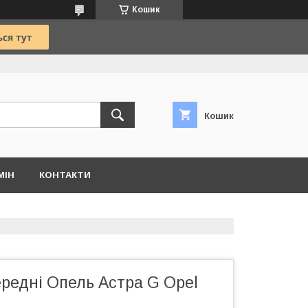
Кошик
Кошик
МІН
КОНТАКТИ
редні Опель Астра G Opel