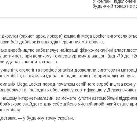
У компанії підключені
будь-який товар не п
ідкрилки (захист арок, локера) компанії Mega Locker виготовляютьс
арки без добавок із відходів первинних матеріалів.
аке виробництво забезпечує найкращі фізико-механічні властивості
ластичність при великому температурному діапазоні (від -70 до +20
ри ударах каміння та гравію.
учасні технології та професіоналізм дозволили виготовити матриц
втомобілів, і підкрилки ідеально відповідають формі колісних арок.
омпанія Mega Locker перед початком серійного виробництва кожну 
ипробовує та проводить обов'язкову сертифікацію у Держспоживст
 нашому інтернет-магазині ви можете купити автомобільні підкрилки
бов'язково знайдете для себе дійсно якісний виріб, який стане п
втомобіля!
оставка ― у будь-яку точку України.