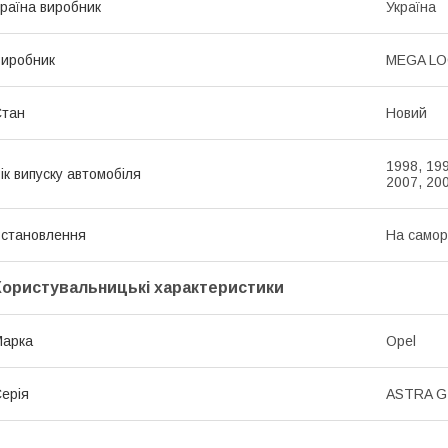
раїна виробник
Україна
иробник
MEGA L
Стан
Новий
1998, 199
ік випуску автомобіля
2007, 20
становлення
На самор
Користувальницькі характеристики
Марка
Opel
ерія
ASTRA G 