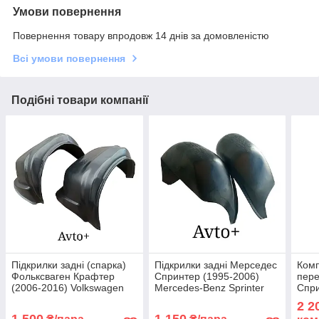
Умови повернення
Повернення товару впродовж 14 днів за домовленістю
Всі умови повернення
Подібні товари компанії
Підкрилки задні (спарка)
Підкрилки задні Мерседес
Комп
Фольксваген Крафтер
Спринтер (1995-2006)
пере
(2006-2016) Volkswagen
Mercedes-Benz Sprinter
Спри
Crafter
Merc
2 2
1 500
1 150