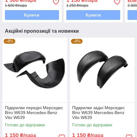
₴/пара
₴/пара
ком
1 600 ₴/пара
1 250 ₴/пара
2 300
Купити
Купити
Акційні пропозиції та новинки
–8%
–8%
Підкрилки передні Мерседес
Підкрилки задні Мерседес
Віто W639 Mercedes-Benz
Віто W639 Mercedes-Benz
Vito W639
Vito W639
Готово до відправки
Готово до відправки
1 150
1 150
₴/пара
₴/пара