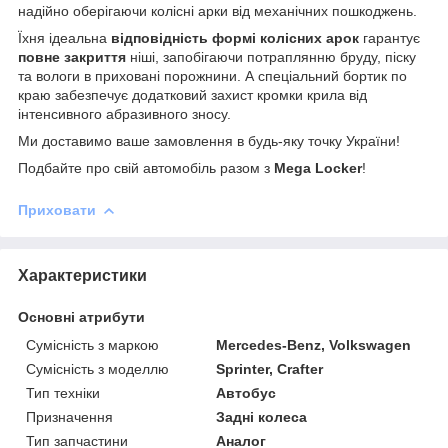
надійно оберігаючи колісні арки від механічних пошкоджень.
Їхня ідеальна
відповідність формі колісних арок
гарантує
повне закриття
ніші, запобігаючи потраплянню бруду, піску
та вологи в приховані порожнини. А спеціальний бортик по
краю забезпечує додатковий захист кромки крила від
інтенсивного абразивного зносу.
Ми доставимо ваше замовлення в будь-яку точку України!
Подбайте про свій автомобіль разом з
Mega Locker
!
Приховати
Характеристики
Основні атрибути
Сумісність з маркою
Mercedes-Benz, Volkswagen
Сумісність з моделлю
Sprinter, Crafter
Тип техніки
Автобус
Призначення
Задні колеса
Тип запчастини
Аналог