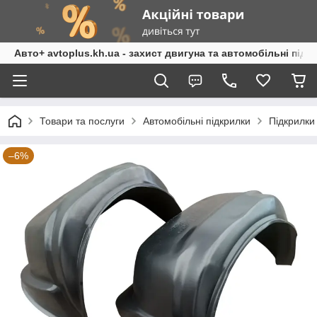
Авто+ avtoplus.kh.ua - захист двигуна та автомобільні підк
Товари та послуги
Автомобільні підкрилки
Підкрилки
–6%