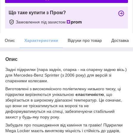
Що таке купити з Пром?
Замовлення під захистом
Опис
Характеристики
Відгуки про товар
Доставка
Опис
Задні підкрилки (пара задніх, спарка - на спарену задню вісь.)
для Mercedes-Benz Sprinter (з 2006 року) для версій зі
спареними колесами.
Виготовлені з високоякісного поліетилену низького тиску, ці
підкрилки вирізняються унікальною
еластичністю
, що
зберігається в широкому діапазоні температур. Це означає,
що вони не тріскатимуться на морозі та не
деформуватимуться на спеці, забезпечуючи стабільний
захист у будь-яку пору року.
Забудьте про пошкодження від каміння та гравію! Підкрилки
Mega Locker мають виняткову міцність і стійкість до ударів,