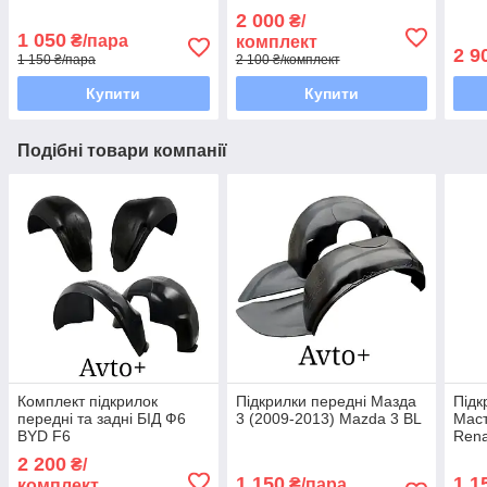
2 000
₴/
1 050
₴/пара
комплект
2 9
1 150 ₴/пара
2 100 ₴/комплект
Купити
Купити
Подібні товари компанії
Комплект підкрилок
Підкрилки передні Мазда
Підк
передні та задні БІД Ф6
3 (2009-2013) Mazda 3 BL
Маст
BYD F6
Rena
2 200
₴/
1 150
1 1
₴/пара
комплект