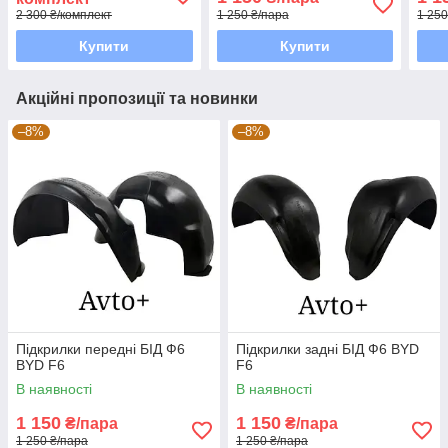
2 300 ₴/комплект
1 250 ₴/пара
1 250
Купити
Купити
Акційні пропозиції та новинки
–8%
–8%
Підкрилки передні БІД Ф6
Підкрилки задні БІД Ф6 BYD
BYD F6
F6
В наявності
В наявності
1 150
1 150
₴/пара
₴/пара
1 250 ₴/пара
1 250 ₴/пара