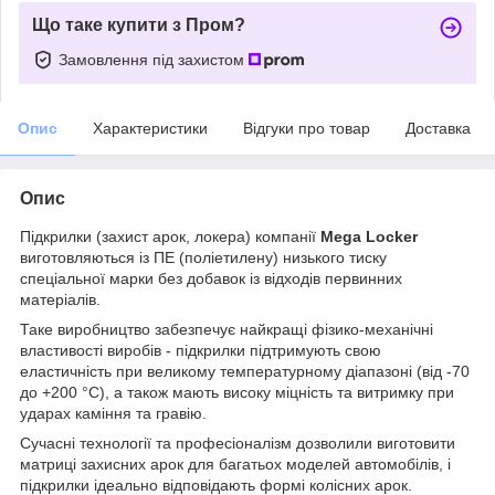
Що таке купити з Пром?
Замовлення під захистом
Опис
Характеристики
Відгуки про товар
Доставка
Опис
Підкрилки (захист арок, локера) компанії
Mega Locker
виготовляються із ПЕ (поліетилену) низького тиску
спеціальної марки без добавок із відходів первинних
матеріалів.
Таке виробництво забезпечує найкращі фізико-механічні
властивості виробів - підкрилки підтримують свою
еластичність при великому температурному діапазоні (від -70
до +200 °С), а також мають високу міцність та витримку при
ударах каміння та гравію.
Сучасні технології та професіоналізм дозволили виготовити
матриці захисних арок для багатьох моделей автомобілів, і
підкрилки ідеально відповідають формі колісних арок.