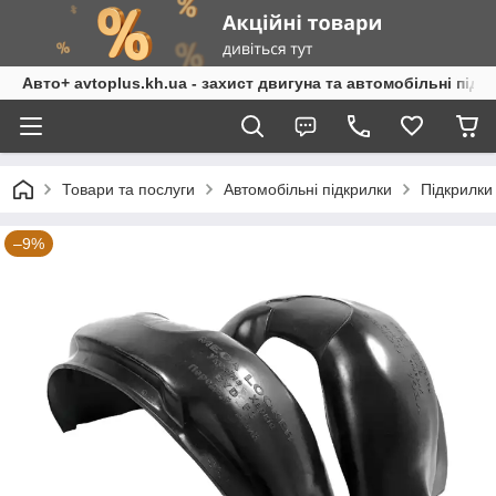
Авто+ avtoplus.kh.ua - захист двигуна та автомобільні підк
Товари та послуги
Автомобільні підкрилки
Підкрилки
–9%