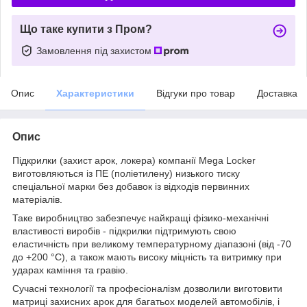
Що таке купити з Пром?
Замовлення під захистом
Опис
Характеристики
Відгуки про товар
Доставка
Опис
Підкрилки (захист арок, локера) компанії Mega Locker
виготовляються із ПЕ (поліетилену) низького тиску
спеціальної марки без добавок із відходів первинних
матеріалів.
Таке виробництво забезпечує найкращі фізико-механічні
властивості виробів - підкрилки підтримують свою
еластичність при великому температурному діапазоні (від -70
до +200 °С), а також мають високу міцність та витримку при
ударах каміння та гравію.
Сучасні технології та професіоналізм дозволили виготовити
матриці захисних арок для багатьох моделей автомобілів, і