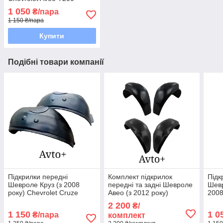
1 050
₴/пара
1 150 ₴/пара
Купити
Подібні товари компанії
Підкрилки передні
Комплект підкрилок
Підк
Шевроле Круз (з 2008
передні та задні Шевроле
Шевр
року) Chevrolet Cruze
Авео (з 2012 року)
2008
Chevrolet Aveo T300
(Viv
2 200
₴/
1 150
1 0
₴/пара
комплект