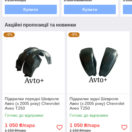
1 250 ₴/пара
2 300 ₴/комплект
1 150
Купити
Купити
Акційні пропозиції та новинки
–9%
–9%
Підкрилки передні Шевроле
Підкрилки задні Шевроле
Авео (з 2005 року) Chevrolet
Авео (з 2005 року) Chevrolet
Aveo T250
Aveo T250
Готово до відправки
Готово до відправки
1 050
1 050
₴/пара
₴/пара
1 150 ₴/пара
1 150 ₴/пара