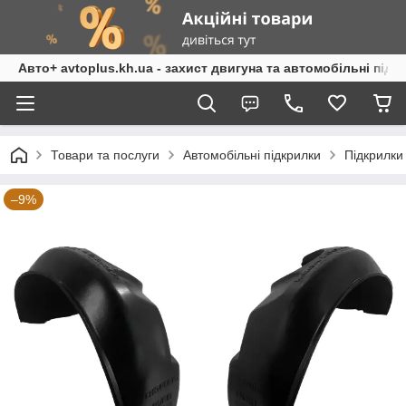
Авто+ avtoplus.kh.ua - захист двигуна та автомобільні підк
Товари та послуги
Автомобільні підкрилки
Підкрилки
–9%