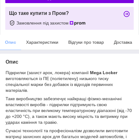
Що таке купити з Пром?
Замовлення під захистом
Опис
Характеристики
Відгуки про товар
Доставка
Опис
Підкрилки (захист арок, локера) компанії
Mega Locker
виготовляються із ПЕ (поліетилену) низького тиску
спеціальної марки без добавок із відходів первинних
матеріалів.
Таке виробництво забезпечує найкращі фізико-механічні
властивості виробів - підкрилки підтримують свою
еластичність при великому температурному діапазоні (від -70
до +200 °С), а також мають високу міцність та витримку при
ударах каміння та гравію.
Сучасні технології та професіоналізм дозволили виготовити
матриці захисних арок для багатьох моделей автомобілів, і