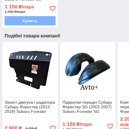
1 150
₴/пара
1 250 ₴/пара
Купити
Подібні товари компанії
Захист двигуна і радіатора
Підкрилки передні Субару
Комп
Субару Форестер (2012-
Форестер SG (2002-2007)
пере
2018) Subaru Forester
Subaru Forester SG
Форе
Suba
2 2
1 150
₴/пара
ком
2 900
₴
3 200 ₴