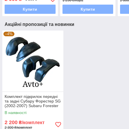
1 250 ₴/пара
2 300
Купити
Купити
Акційні пропозиції та новинки
–4%
Комплект підкрилок передні
та задні Субару Форестер SG
(2002-2007) Subaru Forester
SG
В наявності
2 200
₴/комплект
2 300 ₴/комплект